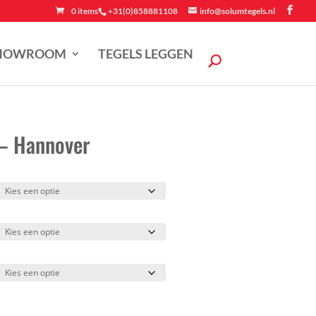
0 items
+31(0)858881108
info@solumtegels.nl
HOWROOM
TEGELS LEGGEN
 – Hannover