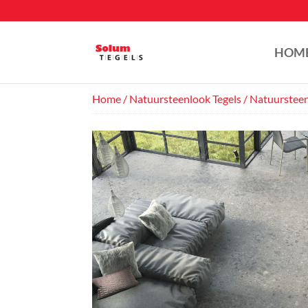
HOM
Home
/
Natuursteenlook Tegels
/ Natuurstee