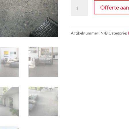
Natuursteenlook
Offerte aa
-
Hannover
aantal
Artikelnummer:
N/B
Categorie: