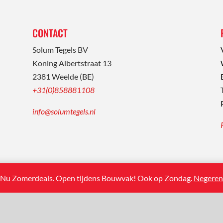
CONTACT
Solum Tegels BV
Koning Albertstraat 13
2381 Weelde (BE)
+31(0)858881108
info@solumtegels.nl
Nu Zomerdeals. Open tijdens Bouwvak! Ook op Zondag.
Negeren
 website made by
Roularta Digital