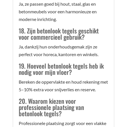
Ja, ze passen goed bij hout, staal, glas en
betonmeubels voor een harmonieuze en
moderne inrichting.
18. Zijn betonlook tegels geschikt
voor commercieel gebruik?
Ja, dankzij hun onderhoudsgemak zijn ze
perfect voor horeca, kantoren en winkels.
19. Hoeveel betonlook tegels heb ik
nodig voor mijn vloer?
Bereken de oppervlakte en houd rekening met
5–10% extra voor snijverlies en reserve.
20. Waarom kiezen voor
professionele plaatsing van
betonlook tegels?
Professionele plaatsing zorgt voor een vlakke