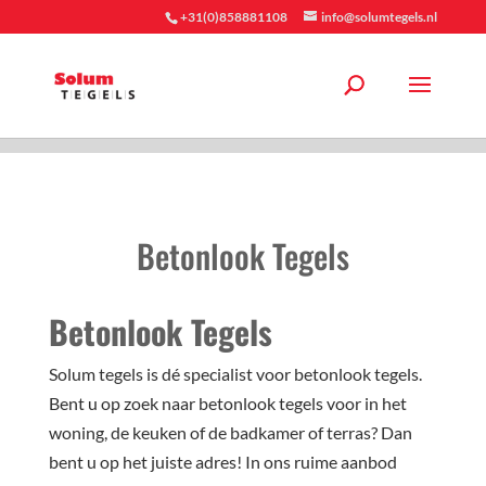
+31(0)858881108
info@solumtegels.nl
Betonlook Tegels
Betonlook Tegels
Solum tegels is dé specialist voor betonlook tegels.
Bent u op zoek naar betonlook tegels voor in het
woning, de keuken of de badkamer of terras? Dan
bent u op het juiste adres! In ons ruime aanbod