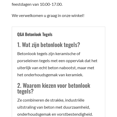
feestdagen van 10.00-17.00.
We verwelkomen u graag in onze winkel!
Q&A Betonlook Tegels
1. Wat zijn betonlook tegels?
Betonlook tegels zijn keramische of
porseleinen tegels met een oppervlak dat het
uiterlijk van echt beton nabootst, maar met
het onderhoudsgemak van keramiek.
2. Waarom kiezen voor betonlook
tegels?
Ze combineren de strakke, industriële
uitstraling van beton met duurzaamheid,
onderhoudsgemak en vorstbestendigheid.