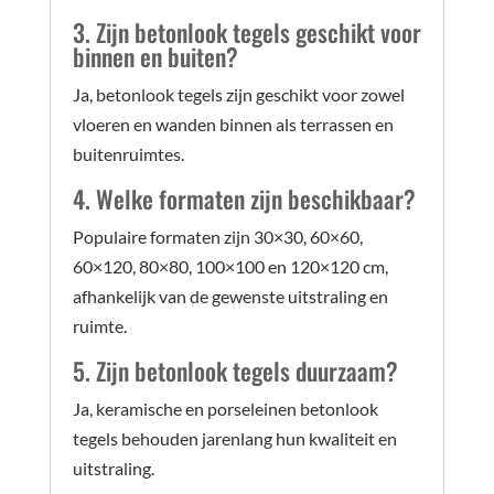
3. Zijn betonlook tegels geschikt voor
binnen en buiten?
Ja, betonlook tegels zijn geschikt voor zowel
vloeren en wanden binnen als terrassen en
buitenruimtes.
4. Welke formaten zijn beschikbaar?
Populaire formaten zijn 30×30, 60×60,
60×120, 80×80, 100×100 en 120×120 cm,
afhankelijk van de gewenste uitstraling en
ruimte.
5. Zijn betonlook tegels duurzaam?
Ja, keramische en porseleinen betonlook
tegels behouden jarenlang hun kwaliteit en
uitstraling.