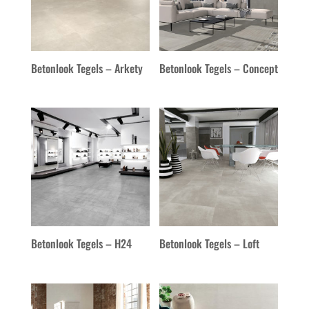
Betonlook Tegels – Arkety
Betonlook Tegels – Concept
Betonlook Tegels – H24
Betonlook Tegels – Loft