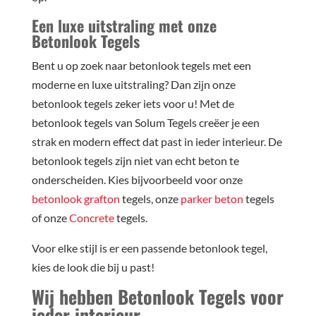
Een luxe uitstraling met onze
Betonlook Tegels
Bent u op zoek naar betonlook tegels met een
moderne en luxe uitstraling? Dan zijn onze
betonlook tegels zeker iets voor u! Met de
betonlook tegels van Solum Tegels creëer je een
strak en modern effect dat past in ieder interieur. De
betonlook tegels zijn niet van echt beton te
onderscheiden. Kies bijvoorbeeld voor onze
betonlook grafton
tegels, onze
parker beton
tegels
of onze
Concrete
tegels.
Voor elke stijl is er een passende betonlook tegel,
kies de look die bij u past!
Wij hebben Betonlook Tegels voor
ieder interieur