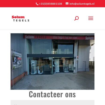
+31(0)858881108
info@solumtegels.nl
Contacteer ons