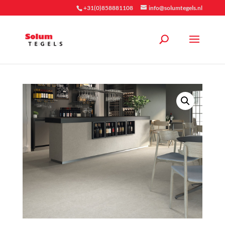
+31(0)858881108
info@solumtegels.nl