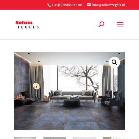
+31(0)858881108
info@solumtegels.nl