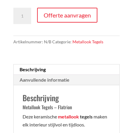
Metallook
Offerte aanvragen
Tegels
-
Flatrion
Artikelnummer:
N/B
Categorie:
Metallook Tegels
aantal
Beschrijving
Aanvullende informatie
Beschrijving
Metallook Tegels – Flatrion
Deze keramische
metallook
tegels
maken
elk interieur stijlvol en tijdloos.