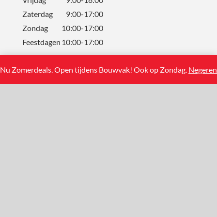
Zaterdag
9:00-17:00
Zondag
10:00-17:00
Feestdagen
10:00-17:00
Nu Zomerdeals. Open tijdens Bouwvak! Ook op Zondag.
Negeren
CONTACT
Solum Tegels BV
Koning Albertstraat 13
2381 Weelde (BE)
+31(0)858881108
info@solumtegels.nl