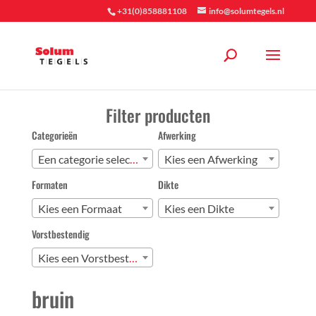
+31(0)858881108
info@solumtegels.nl
Filter producten
Categorieën
Afwerking
Een categorie selecteren
Kies een Afwerking
Formaten
Dikte
Kies een Formaat
Kies een Dikte
Vorstbestendig
Kies een Vorstbestendig
bruin