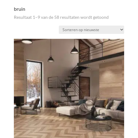
bruin
Gesorteerd
Resultaat 1–9 van de 58 resultaten wordt getoond
op
nieuwste