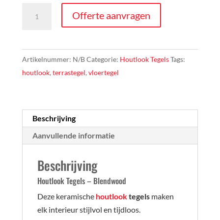
Houtlook
Offerte aanvragen
Tegels
-
Blendwood
Artikelnummer:
N/B
Categorie:
Houtlook Tegels
Tags:
aantal
houtlook
,
terrastegel
,
vloertegel
Beschrijving
Aanvullende informatie
Beschrijving
Houtlook Tegels – Blendwood
Deze keramische
houtlook
tegels
maken
elk interieur stijlvol en tijdloos.