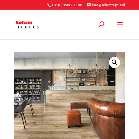
+31(0)858881108
info@solumtegels.nl