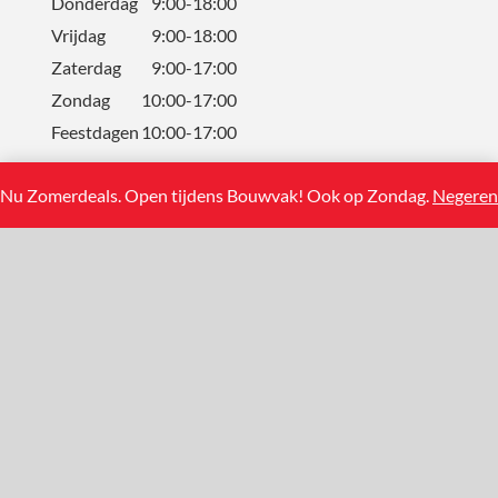
Donderdag
9:00-18:00
Vrijdag
9:00-18:00
Zaterdag
9:00-17:00
Zondag
10:00-17:00
Feestdagen
10:00-17:00
Nu Zomerdeals. Open tijdens Bouwvak! Ook op Zondag.
Negeren
CONTACT
Solum Tegels BV
Koning Albertstraat 13
2381 Weelde (BE)
+31(0)858881108
info@solumtegels.nl