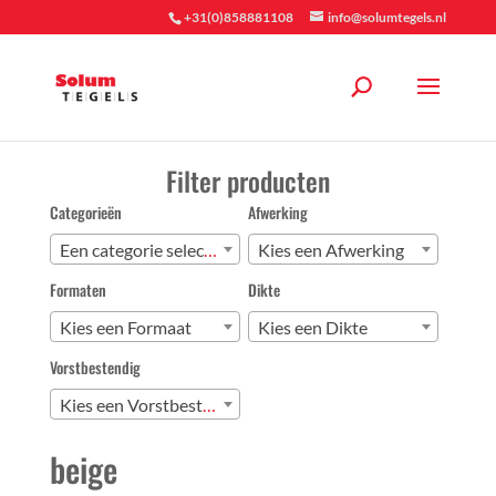
+31(0)858881108
info@solumtegels.nl
Filter producten
Categorieën
Afwerking
Een categorie selecteren
Kies een Afwerking
Formaten
Dikte
Kies een Formaat
Kies een Dikte
Vorstbestendig
Kies een Vorstbestendig
beige