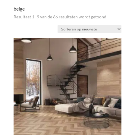
beige
Gesorteerd
Resultaat 1–9 van de 66 resultaten wordt getoond
op
nieuwste