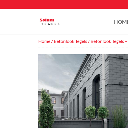
HOM
Home
/
Betonlook Tegels
/ Betonlook Tegels –