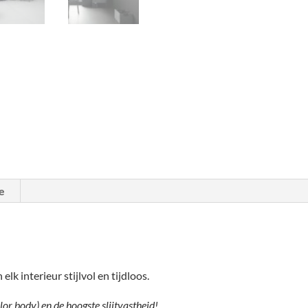
e
elk interieur stijlvol en tijdloos.
or body) en de hoogste slijtvastheid!