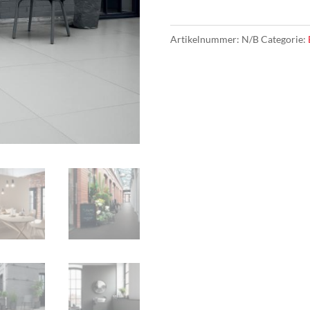
-
Industrio
Artikelnummer:
N/B
Categorie:
aantal