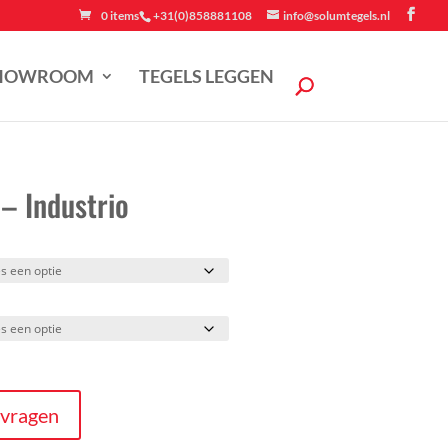
0 items
+31(0)858881108
info@solumtegels.nl
HOWROOM
TEGELS LEGGEN
– Industrio
nvragen