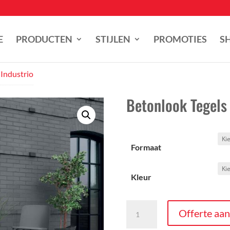
E
PRODUCTEN
STIJLEN
PROMOTIES
S
 Industrio
Betonlook Tegels 
Formaat
Kleur
Betonlook
Offerte aa
Tegels