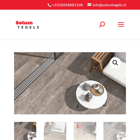
+31(0)858881108
info@solumtegels.nl