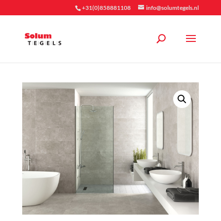
+31(0)858881108
info@solumtegels.nl