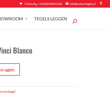
0 items
+31(0)858881108
info@solumtegels.nl
HOWROOM
TEGELS LEGGEN
Vinci Blanco
nvragen
troontegel