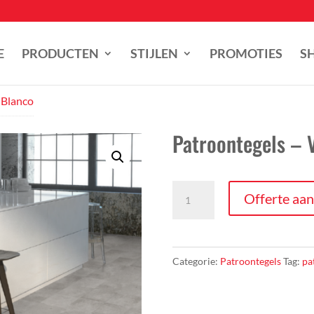
E
PRODUCTEN
STIJLEN
PROMOTIES
S
 Blanco
Patroontegels – 
Patroontegels
Offerte aa
-
Vinci
Blanco
Categorie:
Patroontegels
Tag:
pa
aantal