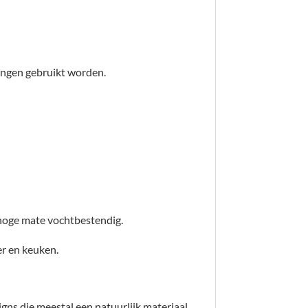
ingen gebruikt worden.
 hoge mate vochtbestendig.
er en keuken.
gns die meestal een natuurlijk materiaal