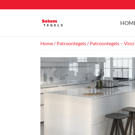
HOM
Home
/
Patroontegels
/ Patroontegels – Vinci