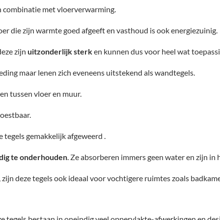
 in combinatie met vloerverwarming.
oer die zijn warmte goed afgeeft en vasthoud is ook energiezuinig.
deze zijn
uitzonderlijk sterk
en kunnen dus voor heel wat toepass
leding maar lenen zich eveneens uitstekend als wandtegels.
en tussen vloer en muur.
oestbaar.
 tegels gemakkelijk afgeweerd .
dig te onderhouden
. Ze absorberen immers geen water en zijn in
 zijn deze tegels ook ideaal voor vochtigere ruimtes zoals badkam
e tegels bestaan in oneindig veel oppervlakte-afwerkingen en desi