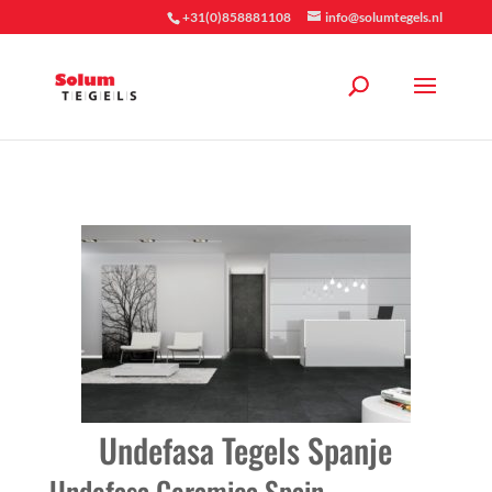
+31(0)858881108
info@solumtegels.nl
Undefasa Tegels Spanje
Undefasa Ceramica Spain