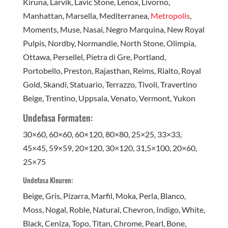
Kiruna, Larvik, Lavic Stone, Lenox, Livorno,
Manhattan, Marsella, Mediterranea,
Metropolis
,
Moments, Muse, Nasai, Negro Marquina, New Royal
Pulpis, Nordby, Normandie, North Stone, Olimpia,
Ottawa, Persellel, Pietra di Gre, Portland,
Portobello, Preston, Rajasthan, Reims, Rialto, Royal
Gold, Skandi, Statuario, Terrazzo, Tivoli, Travertino
Beige, Trentino, Uppsala, Venato, Vermont, Yukon
Undefasa Formaten:
30×60, 60×60, 60×120, 80×80, 25×25, 33×33,
45×45, 59×59, 20×120, 30×120, 31,5×100, 20×60,
25×75
Undefasa Kleuren:
Beige, Gris, Pizarra, Marfil, Moka, Perla, Blanco,
Moss, Nogal, Roble, Natural, Chevron, Indigo, White,
Black, Ceniza, Topo, Titan, Chrome, Pearl, Bone,