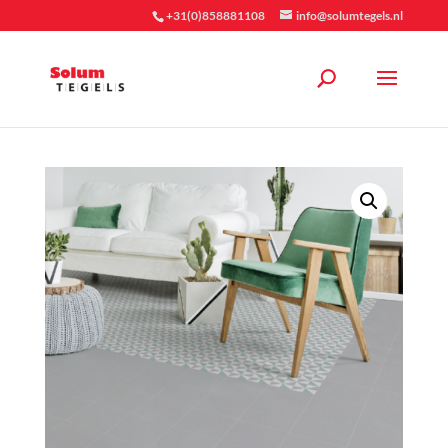
+31(0)858881108
info@solumtegels.nl