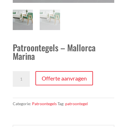
Patroontegels – Mallorca
Marina
Patroontegels
Offerte aanvragen
-
Mallorca
Marina
Categorie:
Patroontegels
Tag:
patroontegel
aantal