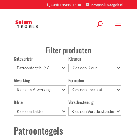
+31(0)858881108
info@solumtegels.nl
Filter producten
Categorieën
Kleuren
Afwerking
Formaten
Dikte
Vorstbestendig
Patroontegels