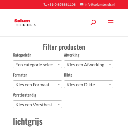
+31(0)858881108
info@solumtegels.nl
Filter producten
Categorieën
Afwerking
Een categorie selecteren
Kies een Afwerking
Formaten
Dikte
Kies een Formaat
Kies een Dikte
Vorstbestendig
Kies een Vorstbestendig
lichtgrijs